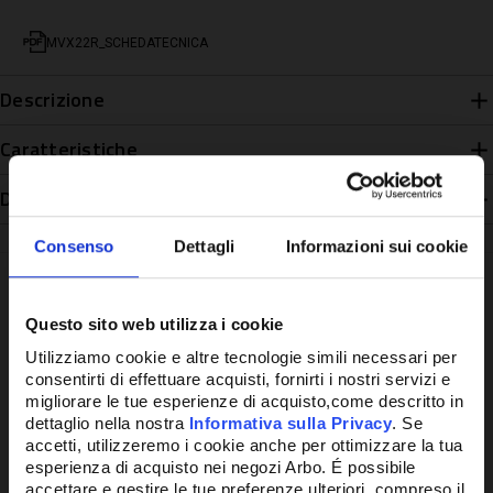
MVX22R_SCHEDATECNICA
Descrizione
Caratteristiche
Disponibilità
Consenso
Dettagli
Informazioni sui cookie
Questo sito web utilizza i cookie
Potrebbe anche interessarti
Utilizziamo cookie e altre tecnologie simili necessari per
consentirti di effettuare acquisti, fornirti i nostri servizi e
migliorare le tue esperienze di acquisto,come descritto in
dettaglio nella nostra
Informativa sulla Privacy
. Se
accetti, utilizzeremo i cookie anche per ottimizzare la tua
esperienza di acquisto nei negozi Arbo. É possibile
accettare e gestire le tue preferenze ulteriori, compreso il