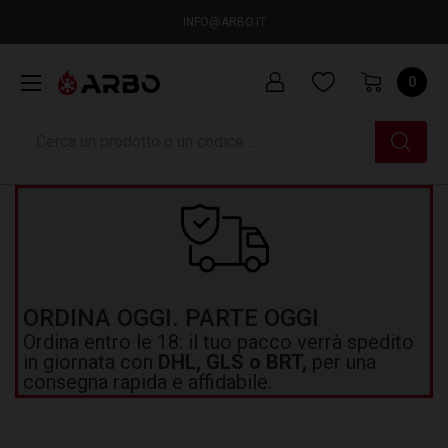
INFO@ARBO.IT
0
Ricerca
ORDINA OGGI. PARTE OGGI
Ordina entro le 18: il tuo pacco verrà spedito
in giornata con
DHL, GLS o BRT,
per una
consegna rapida e affidabile.