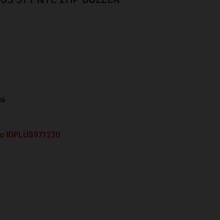
tà
tto IDPLUS971230