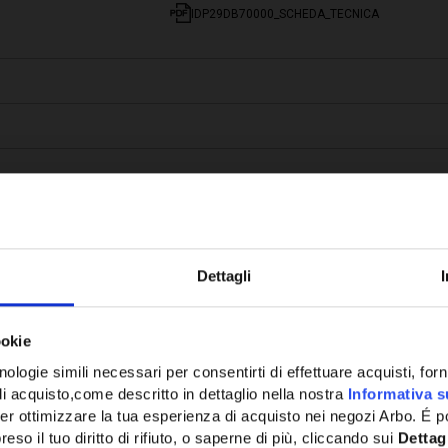
IDP29DB70000_SCHEDA_TECNICA
Dettagli
Potrebbe anche interessarti
ookie
ologie simili necessari per consentirti di effettuare acquisti, fornir
di acquisto,come descritto in dettaglio nella nostra
Informativa s
er ottimizzare la tua esperienza di acquisto nei negozi Arbo. É po
eso il tuo diritto di rifiuto, o saperne di più, cliccando sui
Dettag