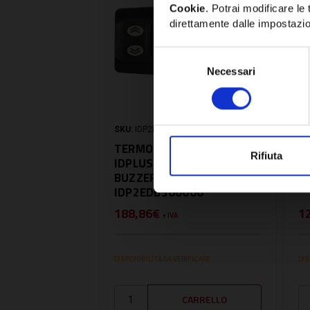
Cookie
. Potrai modificare l
direttamente dalle impostazio
Selezione
Necessari
del
consenso
SKU:
IDP2EDB300000
SK
TERMOSTATO ELIWELL
T
Rifiuta
IDPLUS 974 NTC 2HP
I
BUZZER 12VAC -
2
IDP2EDB300000
188,86€
1
+ IVA
DISPONIBILITÀ DA VERIFICARE
DIS