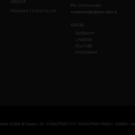
VENDITA
Pec Commerciale:
PRIVACY E COOKIE POLICY
commerciale@pec.arbo.it
SOCIAL
FACEBOOK
LINKEDIN
YOUTUBE
INSTAGRAM
della CCIAA di Pesaro - P.I.: 01326770417 C.F.: 01326770417 REA n. 123654 - Capi