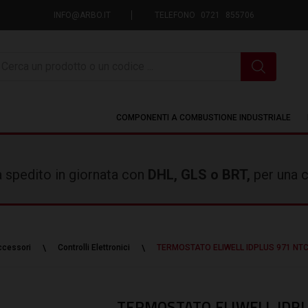
INFO@ARBO.IT
TELEFONO 0721 855706
icerca
COMPONENTI A COMBUSTIONE INDUSTRIALE
rà spedito in giornata con
DHL, GLS o BRT,
per una c
Accessori
Controlli Elettronici
TERMOSTATO ELIWELL IDPLUS 971 NT
TERMOSTATO ELIWELL IDPL