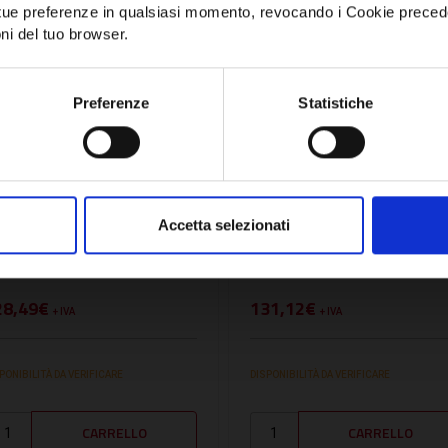
e tue preferenze in qualsiasi momento, revocando i Cookie preced
ni del tuo browser.
Network Error
OK
Preferenze
Statistiche
U:
IDP11D0700000
SKU:
IDP17D0700000
ERMOSTATO ELIWELL
TERMOSTATO ELIWELL
Accetta selezionati
DPLUS 902 NTC 8A
IDPLUS 961 NTC 2HP 23
30VAC - IDP11D0700000
VAC - IDP17D0700000
28,49€
131,12€
+ IVA
+ IVA
PONIBILITÀ DA VERIFICARE
DISPONIBILITÀ DA VERIFICARE