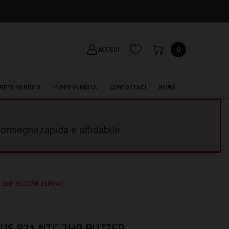
0
ACCEDI
RETE VENDITA
PUNTI VENDITA
CONTATTACI
NEWS
onsegna rapida e affidabile.
C 2HP BUZZER 230VAC
US 971 NTC 2HP BUZZER