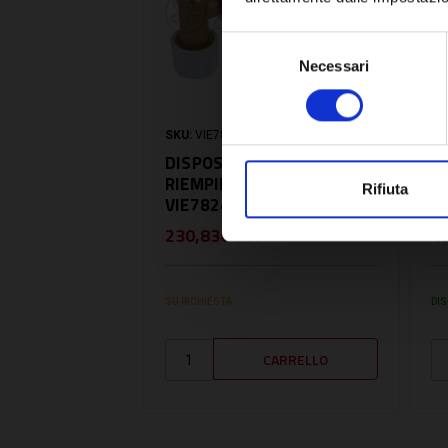
Selezione
Necessari
del
consenso
SKU:
VIE7824522
SK
DISPOSITIVO DI
D
RIEMPIMENTO -
R
Rifiuta
VIE7824522
230,83€
4
+ IVA
SU RICHIESTA
DIS