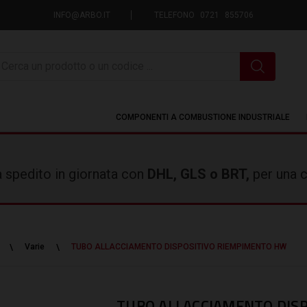
INFO@ARBO.IT
TELEFONO 0721 855706
icerca
COMPONENTI A COMBUSTIONE INDUSTRIALE
rà spedito in giornata con
DHL, GLS o BRT,
per una c
Varie
TUBO ALLACCIAMENTO DISPOSITIVO RIEMPIMENTO HW
TUBO ALLACCIAMENTO DIS