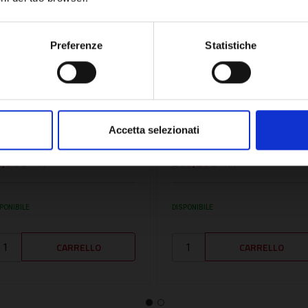
Network Error
OK
Preferenze
Statistiche
U:
SD51746
SKU:
VIE7823869
ISPOSITIVO
TUBO DI ALLACCIAMENT
IEMPIMENTO - SD51746
BYPASS - VIE7823869
Accetta selezionati
2,51€
265,28€
+ IVA
+ IVA
PONIBILE
DISPONIBILE