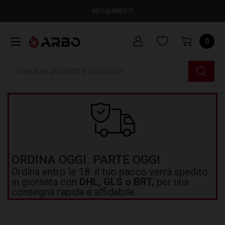
INFO@ARBO.IT
0
Ricerca
ORDINA OGGI. PARTE OGGI
Ordina entro le 18: il tuo pacco verrà spedito
in giornata con
DHL, GLS o BRT,
per una
consegna rapida e affidabile.