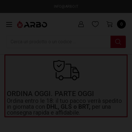
INFO@ARBO.IT
0
Ricerca
ORDINA OGGI. PARTE OGGI
Ordina entro le 18: il tuo pacco verrà spedito
in giornata con
DHL, GLS o BRT,
per una
consegna rapida e affidabile.