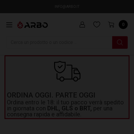
INFO@ARBO.IT
0
Ricerca
ORDINA OGGI. PARTE OGGI
Ordina entro le 18: il tuo pacco verrà spedito
in giornata con
DHL, GLS o BRT,
per una
consegna rapida e affidabile.