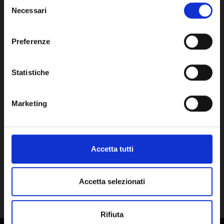
Selezione
Necessari
del
consenso
VALVOLA CIRCUITO CORTO (SAC) -
CIR
Network Error
CM60081017
BO
Preferenze
11,65€
151
OK
+ IVA
Statistiche
DISPONIBILE
SU RI
Marketing
Accetta tutti
Accetta selezionati
Rifiuta