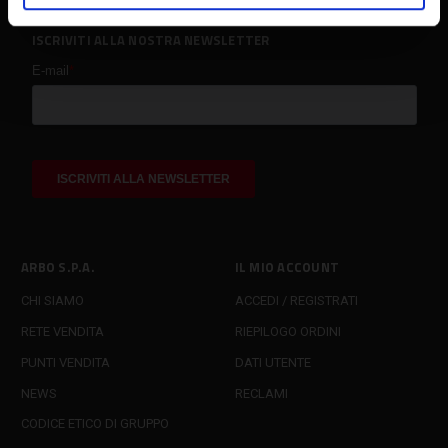
ISCRIVITI ALLA NOSTRA NEWSLETTER
ARBO S.P.A.
IL MIO ACCOUNT
CHI SIAMO
ACCEDI / REGISTRATI
RETE VENDITA
RIEPILOGO ORDINI
PUNTI VENDITA
DATI UTENTE
NEWS
RECLAMI
CODICE ETICO DI GRUPPO