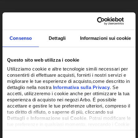
Potrebbe anche interessarti
Consenso
Dettagli
Informazioni sui cookie
Questo sito web utilizza i cookie
Utilizziamo cookie e altre tecnologie simili necessari per
consentirti di effettuare acquisti, fornirti i nostri servizi e
migliorare le tue esperienze di acquisto,come descritto in
dettaglio nella nostra
Informativa sulla Privacy
. Se
accetti, utilizzeremo i cookie anche per ottimizzare la tua
esperienza di acquisto nei negozi Arbo. É possibile
accettare e gestire le tue preferenze ulteriori, compreso il
tuo diritto di rifiuto, o saperne di più, cliccando sui
Dettagli
e
Informazione sui Cookie
. Potrai modificare le
tue preferenze in qualsiasi momento, revocando i Cookie
precedentemente autorizzati, direttamente dalle
impostazioni del tuo browser.