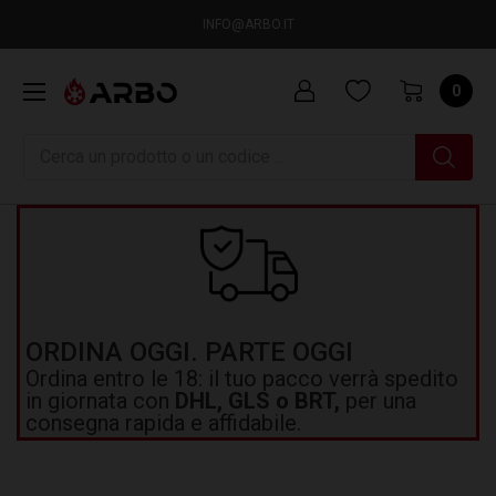
INFO@ARBO.IT
0
Ricerca
ORDINA OGGI. PARTE OGGI
Ordina entro le 18: il tuo pacco verrà spedito
in giornata con
DHL, GLS o BRT,
per una
consegna rapida e affidabile.