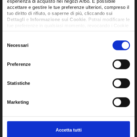
esperienza di acquisto nei negozi Arbo. É possibile
accettare e gestire le tue preferenze ulteriori, compreso il
tuo diritto di rifiuto, o saperne di più, cliccando sui
Dettagli
e
Informazione sui Cookie
. Potrai modificare le
tue preferenze in qualsiasi momento, revocando i Cookie
precedentemente autorizzati, direttamente dalle
impostazioni del tuo browser.
Selezione
Necessari
del
consenso
Network Error
Preferenze
OK
Statistiche
VALVOLA DI RITEGNO DISCO DN 100
VAL
PN10/16 - 802100U
PN1
Marketing
249,31€
517
+ IVA
Accetta tutti
DISPONIBILE
SU RI