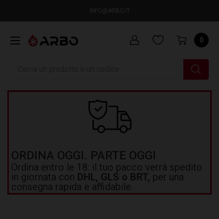
INFO@ARBO.IT
0
Ricerca
ORDINA OGGI. PARTE OGGI
Ordina entro le 18: il tuo pacco verrà spedito
in giornata con
DHL, GLS o BRT,
per una
consegna rapida e affidabile.