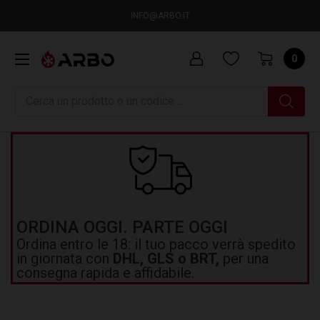
INFO@ARBO.IT
0
Ricerca
ORDINA OGGI. PARTE OGGI
Ordina entro le 18: il tuo pacco verrà spedito
in giornata con
DHL, GLS o BRT,
per una
consegna rapida e affidabile.