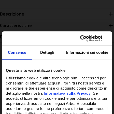
Descrizione
Caratteristiche
Disponibilità
Consenso
Dettagli
Informazioni sui cookie
Questo sito web utilizza i cookie
Potrebbe anche interessarti
Utilizziamo cookie e altre tecnologie simili necessari per
consentirti di effettuare acquisti, fornirti i nostri servizi e
migliorare le tue esperienze di acquisto,come descritto in
dettaglio nella nostra
Informativa sulla Privacy
. Se
accetti, utilizzeremo i cookie anche per ottimizzare la tua
esperienza di acquisto nei negozi Arbo. É possibile
accettare e gestire le tue preferenze ulteriori, compreso il
tuo diritto di rifiuto, o saperne di più, cliccando sui