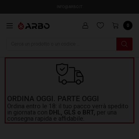
INFO@ARBO.IT
0
Ricerca
ORDINA OGGI. PARTE OGGI
Ordina entro le 18: il tuo pacco verrà spedito
in giornata con
DHL, GLS o BRT,
per una
consegna rapida e affidabile.