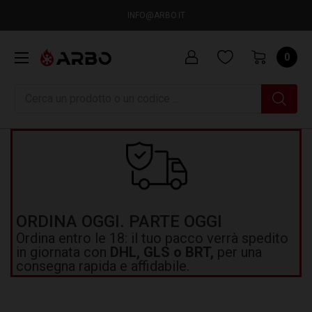
INFO@ARBO.IT
0
Ricerca
ORDINA OGGI. PARTE OGGI
Ordina entro le 18: il tuo pacco verrà spedito
in giornata con
DHL, GLS o BRT,
per una
consegna rapida e affidabile.